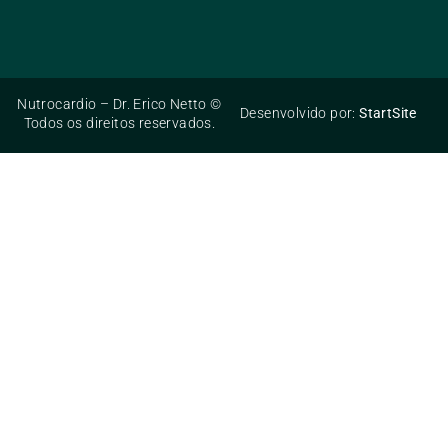
Nutrocardio – Dr. Erico Netto ©
Desenvolvido por:
StartSite
Todos os direitos reservados.